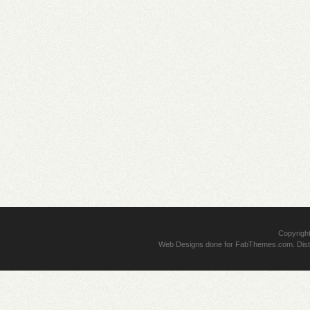
Copyrigh
Web Designs
done for
FabThemes.com
. Dis