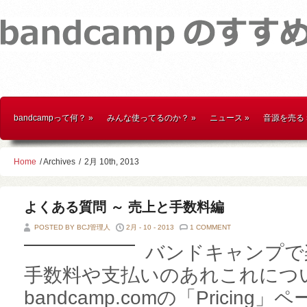
bandcampって何？
»
みんな使ってるのか？
»
ニュース
»
音源を売る
Home
/ Archives
/
2月 10th, 2013
よくある質問 ～ 売上と手数料編
POSTED BY BCJ管理人
2月 - 10 - 2013
1 COMMENT
バンドキャンプで
手数料や支払いのあれこれにつ
bandcamp.comの「Pricin