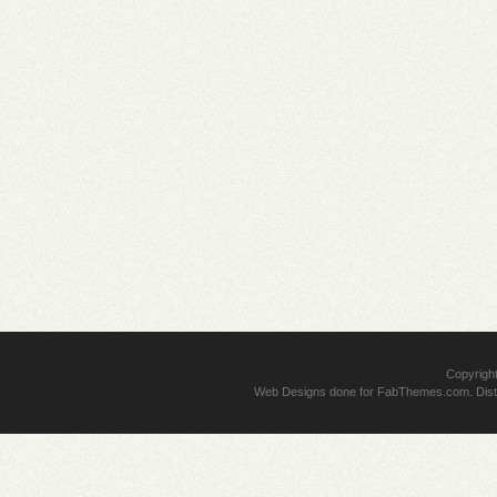
Copyrigh
Web Designs
done for
FabThemes.com
. Dis