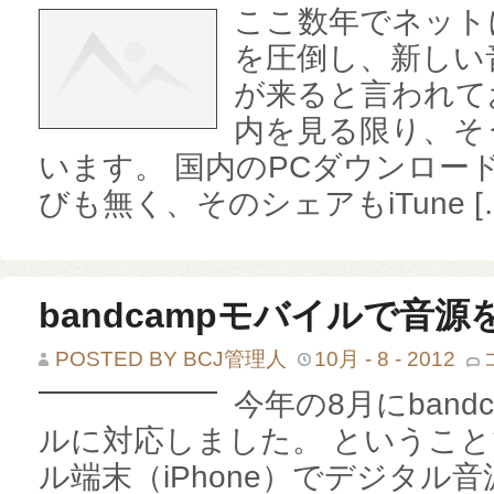
ここ数年でネット
を圧倒し、新しい
が来ると言われて
内を見る限り、そ
います。 国内のPCダウンロー
びも無く、そのシェアもiTune [
bandcampモバイルで音
POSTED BY BCJ管理人
10月 - 8 - 2012
B
モ
バ
イ
今年の8月にband
ル
で
音
ルに対応しました。 というこ
源
を
購
入
ル端末（iPhone）でデジタル
し
て