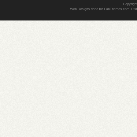
Copyrigh
Web Designs
done for
FabThemes.com
. Dis