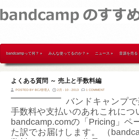
bandcampって何？
»
みんな使ってるのか？
»
ニュース
»
音源を売る
よくある質問 ～ 売上と手数料編
POSTED BY BCJ管理人
2月 - 10 - 2013
1 COMMENT
バンドキャンプで
手数料や支払いのあれこれにつ
bandcamp.comの「Pricin
た訳でお届けします。 （bandc